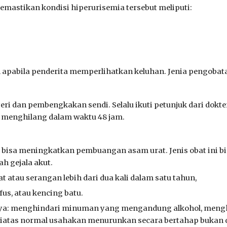
memastikan
kondisi hiperurisemia tersebut meliputi:
apabila penderita memperlihatkan keluhan. Jenia pengobata
yeri dan pembengkakan sendi.
Selalu i
kuti petunjuk dari dokte
n menghilang dalam waktu 48 jam.
 bisa meningkatkan pembuangan asam urat. Jenis obat ini bi
h gejala akut.
atau serangan lebih dari dua kali dalam satu tahun,
ofus,
atau
kencing batu.
salnya: menghindari minuman yang mengandung alkohol, me
n diatas normal usahakan menurunkan secara bertahap bukan d