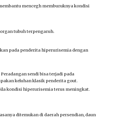
isa membantu mencegh memburuknya kondisi
 organ tubuh terpengaruh.
hkan pada penderita hiperurisemia dengan
Peradangan sendi bisa terjadi pada
upakan keluhan klasik penderita gout.
bila kondisi hiperurisemia terus meningkat.
iasanya ditemukan di daerah persendian, daun