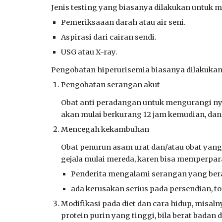
Jenis testing yang
biasanya dilakukan untuk 
Pemeriksaaan darah atau air seni
.
Aspirasi dari cairan sendi
.
USG atau X-ray.
Pengobatan hiperurisemia biasanya dilakukan 
Pengobatan serangan akut
O
bat anti peradangan untuk mengurangi n
akan mulai berkurang 12 jam
kemudian
, da
Mencegah kekambuhan
Obat
penurun
asam urat
dan/atau obat yang
gejala mulai mereda, karen bisa memperpara
Penderita mengalami serangan yang berat 
ada kerusakan serius pada
persendian
, t
Modifikasi pada diet dan cara hidup, mi
protein purin yang tinggi, bila berat bada