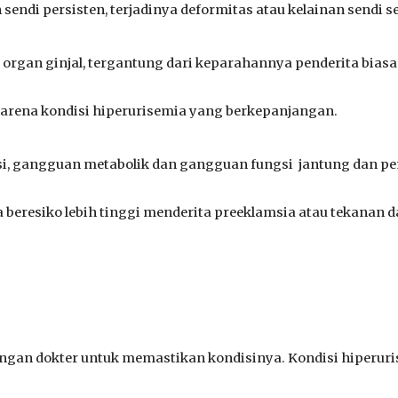
endi persisten, terjadinya deformitas atau kelainan sendi ser
 organ ginjal, tergantung dari keparahannya penderita bias
karena kondisi hiperurisemia yang berkepanjangan.
i, gangguan metabolik dan gangguan fungsi jantung dan pem
a beresiko lebih tinggi menderita preeklamsia atau tekanan
dengan dokter untuk memastikan kondisinya. Kondisi hiperur