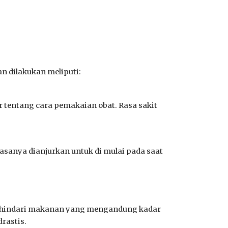
n dilakukan meliputi:
r
tentang cara pemakaian obat
.
R
asa sakit
asanya dianjurkan untuk di mulai pada saat
nghindari makanan yang mengandung kadar
rastis.