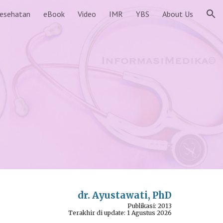
Kesehatan
eBook
Video
IMR
YBS
About Us
ion
dr. Ayustawati, PhD
Publikasi: 2013
Terakhir di update: 1 Agustus 2026