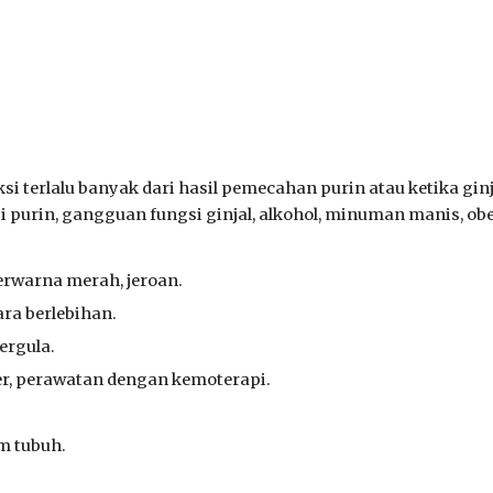
i terlalu banyak dari hasil pemecahan purin atau ketika g
purin, gangguan fungsi ginjal, alkohol, minuman manis, obe
berwarna merah, jeroan.
a berlebihan.
rgula.
ker, perawatan dengan kemoterapi.
m tubuh.