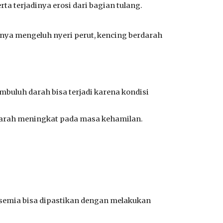
ta terjadinya erosi dari bagian tulang.
anya mengeluh nyeri perut, kencing berdarah
buluh darah bisa terjadi karena kondisi
 darah meningkat pada masa kehamilan.
isemia bisa dipastikan dengan melakukan