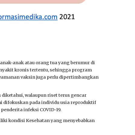
n anak-anak atau orang tua yang berumur di
enyakit kronis tertentu, sehingga program
 keamanan vaksin juga perlu dipertimbangkan
diketahui, walaupun riset terus gencar
 difokuskan pada individu usia reproduktif
penderita infeksi COVID-19.
miliki kondisi Kesehatan yang menyebabkan