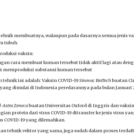
u tehnik membuatnya, walaupun pada dasarnya semua jenis v
m tubuh.
roduksi vaksin:
ngan cara membuat kuman tersebut tidak aktif lagi atau de
k memproduksi substansi kuman tersebut
tehnik ini adalah: Vaksin COVID-19
Sinovac BioTech
buatan Ci
n yang dimulai di Indonesia peredarannya pada bulan Januari
d-Astra Zeneca
buatan Universitas Oxford di Inggris dan vaksi
ian protein dari virus COVID-19 ditransfer ke jenis virus y
us COVID-19 yang dilemahkan.
n tehnik vektor yang sama, juga sudah dalam proses terdaft