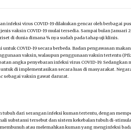
infeksi virus COVID-19 dilakukan gencar oleh berbagai pusat
jenis vaksin COVID-19 mulai tersedia. Sampai bulan Januari 
set di dunia dimana ¼ nya sudah pada tahap uji klinis.
i untuk COVID-19 secara berbeda. Badan pengawasan makana
unaan vaksin, walaupun penggunaan vaksin tertentu (Pfize
atan angka penyebaran infeksi virus COVID-19. Sedangkan
) untuk di implementasikan secara luas di masyarakat. Nega
 sebagai vaksin gawat darurat.
 tubuh dari serangan infeksi kuman tertentu, dengan memp
li substansi tersebut dan sistem kekebalan tubuh di-stimul
uk membunuh atau melemahkan kuman yang menginfeksi bad