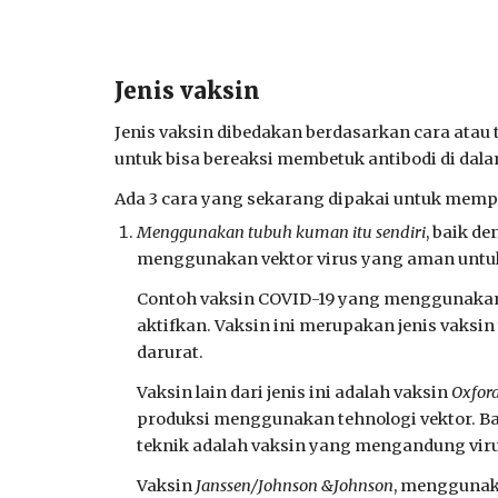
Jenis vaksin
Jenis vaksin dibedakan berdasarkan cara ata
untuk bisa bereaksi membetuk antibod
i
di dala
Ada 3 cara yang sekarang dipakai untuk memp
Menggunakan tubuh kuman itu sendiri
,
baik de
menggunakan vektor virus yang aman untu
Contoh vaksin COVID-19 yang menggunakan 
aktifkan. Vaksin ini merupakan jenis vaksi
darurat.
Vaksin lain dari jenis ini adalah vaksin
Oxfor
produksi menggunakan tehnologi vektor. Bag
teknik adalah vaksin yang mengandung vir
Vaksin
Janssen/Johnson &Johnson
, menggunaka