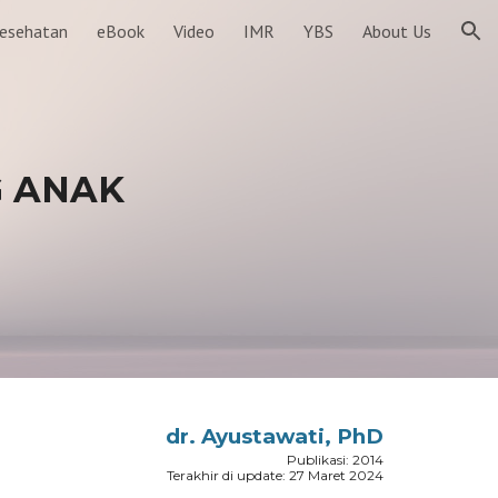
Kesehatan
eBook
Video
IMR
YBS
About Us
ion
 ANAK
dr. Ayustawati, PhD
Publikasi: 2014
Terakhir di update: 27 Maret 2024