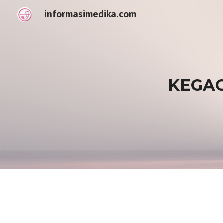
informasimedika.com
Sk
KEGA